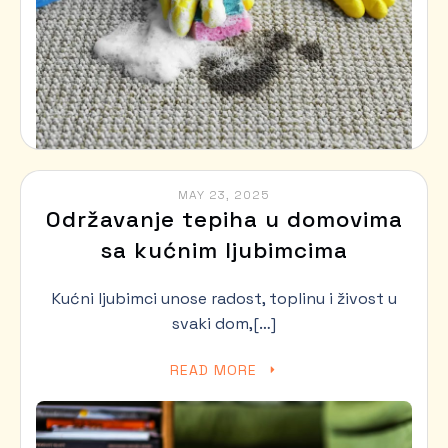
MAY 23, 2025
Održavanje tepiha u domovima
sa kućnim ljubimcima
Kućni ljubimci unose radost, toplinu i živost u
svaki dom,[…]
READ MORE