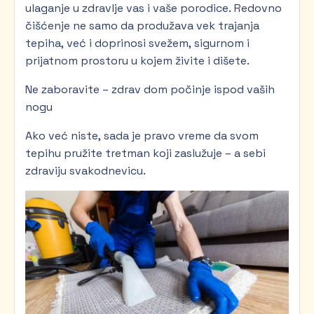
ulaganje u zdravlje vas i vaše porodice. Redovno
čišćenje ne samo da produžava vek trajanja
tepiha, već i doprinosi svežem, sigurnom i
prijatnom prostoru u kojem živite i dišete.
Ne zaboravite – zdrav dom počinje ispod vaših
nogu
Ako već niste, sada je pravo vreme da svom
tepihu pružite tretman koji zaslužuje – a sebi
zdraviju svakodnevicu.