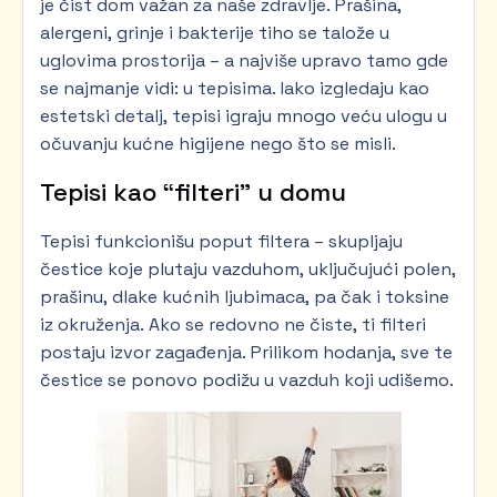
je čist dom važan za naše zdravlje. Prašina,
alergeni, grinje i bakterije tiho se talože u
uglovima prostorija – a najviše upravo tamo gde
se najmanje vidi: u tepisima. Iako izgledaju kao
estetski detalj, tepisi igraju mnogo veću ulogu u
očuvanju kućne higijene nego što se misli.
Tepisi kao “filteri” u domu
Tepisi funkcionišu poput filtera – skupljaju
čestice koje plutaju vazduhom, uključujući polen,
prašinu, dlake kućnih ljubimaca, pa čak i toksine
iz okruženja. Ako se redovno ne čiste, ti filteri
postaju izvor zagađenja. Prilikom hodanja, sve te
čestice se ponovo podižu u vazduh koji udišemo.