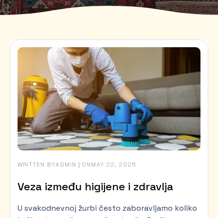
WRITTEN BY
|
ON
ADMIN
MAY 22, 2025
Veza između higijene i zdravlja
U svakodnevnoj žurbi često zaboravljamo koliko