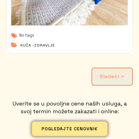
No tags
KUĆA
-
ZDRAVLJE
Sledeći >
Uverite se u povoljne cene naših usluga, a
svoj termin možete zakazati i online:
POGLEDAJTE CENOVNIK