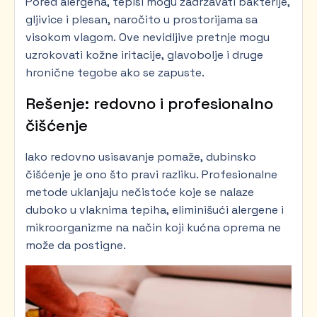
Pored alergena, tepisi mogu zadržavati bakterije,
gljivice i plesan, naročito u prostorijama sa
visokom vlagom. Ove nevidljive pretnje mogu
uzrokovati kožne iritacije, glavobolje i druge
hronične tegobe ako se zapuste.
Rešenje: redovno i profesionalno
čišćenje
Iako redovno usisavanje pomaže, dubinsko
čišćenje je ono što pravi razliku. Profesionalne
metode uklanjaju nečistoće koje se nalaze
duboko u vlaknima tepiha, eliminišući alergene i
mikroorganizme na način koji kućna oprema ne
može da postigne.