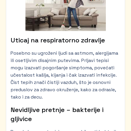
Uticaj na respiratorno zdravlje
Posebno su ugroženi ljudi sa astmom, alergijama
ili osetljivim disajnim putevima. Prljavi tepisi
mogu izazvati pogoršanje simptoma, povećati
učestalost kašlja, kijanja i čak izazvati infekcije.
Čist tepih znači čistiji vazduh, što je osnovni
preduslov za zdravo okruženje, kako za odrasle,
tako i za decu.
Nevidljive pretnje – bakterije i
gljivice